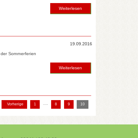
Weiterlesen
19.09.2016
d der Sommerferien
Weiterlesen
....
Vorherige
1
8
9
10