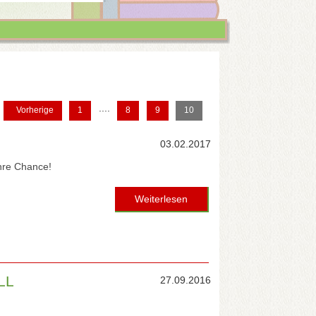
....
Vorherige
1
8
9
10
03.02.2017
hre Chance!
Weiterlesen
LL
27.09.2016