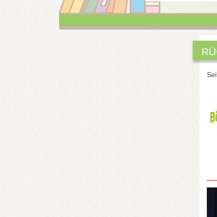
RÜ
Sei